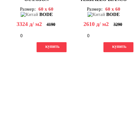
CALACATTA POL
MAT 60X60
Размер:
60 x 60
Размер:
60 x 60
60X60
BODE
BODE
3324
д
/ м2
2610
д
/ м2
4190
3290
-
+
-
+
купить
купить