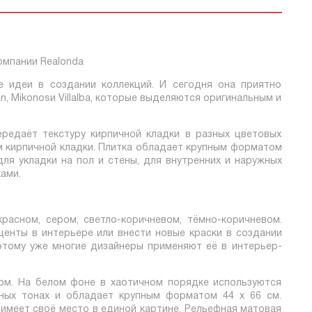
е идеи в создании коллекций. И сегодня она приятно
 Mikonosи Villalba, которые выделяются оригинальным и
ередаёт текстуру кирпичной кладки в разных цветовых
м кирпичной кладки. Плитка обладает крупным форматом
для укладки на пол и стены, для внутренних и наружных
ами.
расном, сером, светло-коричневом, тёмно-коричневом.
центы в интерьере или внести новые краски в создании
этому уже многие дизайнеры применяют её в интерьер-
ном. На белом фоне в хаотичном порядке используются
ьных тонах и обладает крупным форматом 44 х 66 см.
 имеет своё место в единой картине. Рельефная матовая