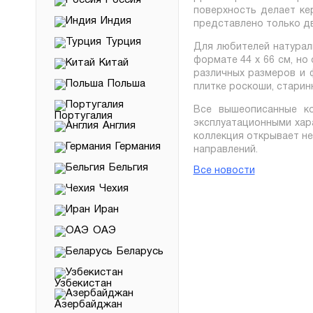
Россия
поверхность делает ке
Индия
представлено только дв
Турция
Для любителей натураль
формате 44 х 66 см, н
Китай
различных размеров и 
Польша
плитке роскоши, старин
Все вышеописанные ко
Португалия
эксплуатационными хар
Англия
коллекция открывает не
Германия
направлений.
Бельгия
Все новости
Чехия
Иран
ОАЭ
Беларусь
Узбекистан
Азербайджан