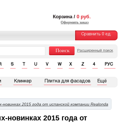
Корзина /
0
руб.
Оформить заказ
Сравнить
0
ед.
Расширенный поиск
R
S
T
U
V
W
X
Z
4
РУС
и
Клинкер
Плитка для фасадов
Ещё
-новинках 2015 года от испанской компании Realonda
-новинках 2015 года от