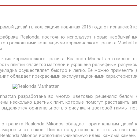
 фабрика Realonda постоянно использует новые необычайны
тов роскошными коллекциями керамического гранита Manhattan,
м.
екция керамического гранита Realonda Manhattan отменно п
ость плитки является матовой и украшена рельефным рисунко
 укладка осуществляет быстро и легко. Её можно применять 
ранит обладает прекрасными эксплуатационными характеристик
nhattan разработана во многих цветовых решениях: белом, к
ены несколько цветных плит, которые помогут расставить ак
я выделяется оригинальностью рисунка и цветовой гаммы, по
го гранита Realonda Mikonos обладает оригинальным дизай
азмеров и оттенков. Плитка представлена в тёплых пастел
Realonda Mikonos воплотили уникальную идею, каждый камень