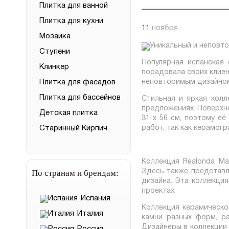
Плитка для ванной
Плитка для кухни
11
ноября
Мозаика
Ступени
Популярная испанская
Клинкер
порадовала своих клиен
Плитка для фасадов
неповторимым дизайно
Плитка для бассейнов
Стильная и яркая колл
предложениях. Поверхн
Детская плитка
31 х 56 см, поэтому её
Старинный Кирпич
работ, так как керамог
Коллекция Realonda Ma
По странам и брендам:
Здесь также представл
дизайна. Эта коллекци
проектах.
Испания
Коллекция керамическо
Италия
камни разных форм, р
Дизайнеры в коллекции 