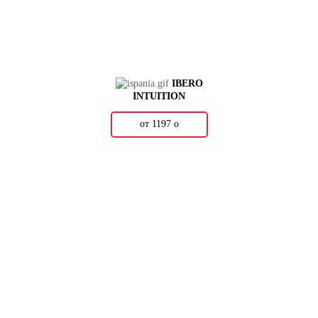
IBERO
INTUITION
от 1197
о