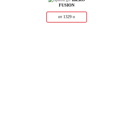
FUSION
от 1329
о